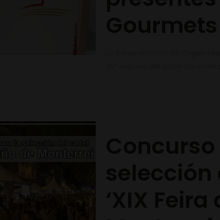
Gourmet
La Denominación de Origen Monte
39ª edición del Salón Gourmets
Concurso 
selección 
‘XIX Feira