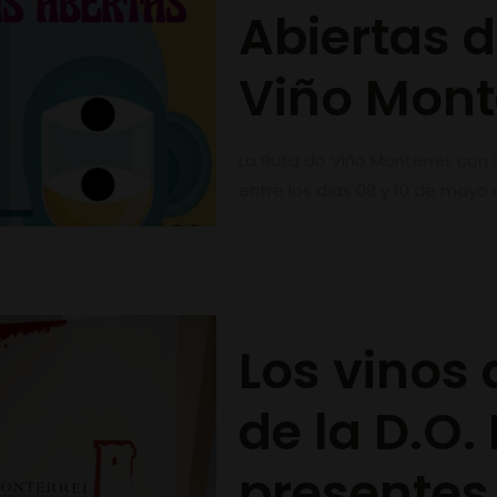
Abiertas d
Viño Mont
La Ruta do Viño Monterrei, con
entre los días 08 y 10 de mayo 
Los vinos
de la D.O.
presentes 