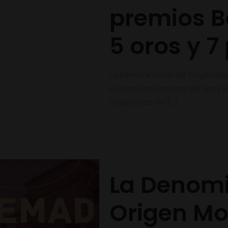
premios Ba
5 oros y 7
La Denominación de Origen Mon
el concurso nacional de vinos
organizado de
[…]
La Denomi
Origen Mon