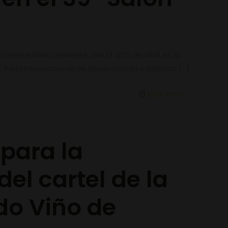
s
rrei estará presente, del 13 al 16 de abril en la
, Feria Internacional de Alimentación y Bebidas
[…]
Leer más
para la
del cartel de la
 do Viño de