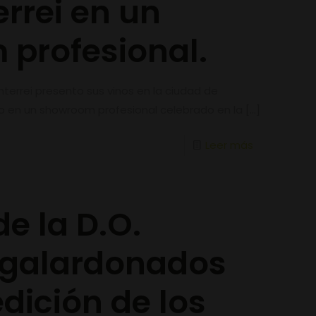
rrei en un
profesional.
errei presento sus vinos en la ciudad de
nio en un showroom profesional celebrado en la
[…]
Leer más
de la D.O.
 galardonados
edición de los