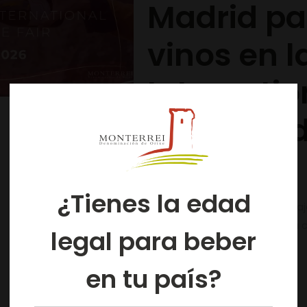
Madrid pa
vinos en l
Internatio
(WineMad)
mayo.
¿Tienes la edad
El C.R.D.O. Monterrei acudirá 
Alimentaria (AGACAL), en una c
legal para beber
Monterrei y
[…]
en tu país?