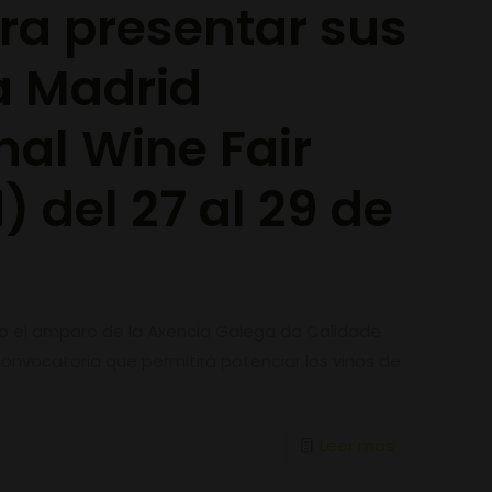
ra presentar sus
a Madrid
nal Wine Fair
 del 27 al 29 de
bajo el amparo de la Axencia Galega da Calidade
onvocatoria que permitirá potenciar los vinos de
Leer más