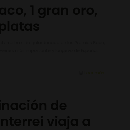
co, 1 gran oro,
 platas
terrei ha sido galardonada en los Premios Baco,
 jóvenes más importante y longevo de España,
Leer más
nación de
terrei viaja a