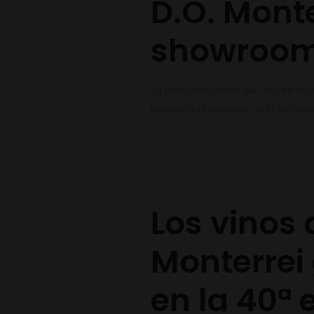
D.O. Monte
showroom 
La Denominación de Origen Mont
Mallorca el pasado día 1 de ju
Los vinos 
Monterrei
en la 40ª 