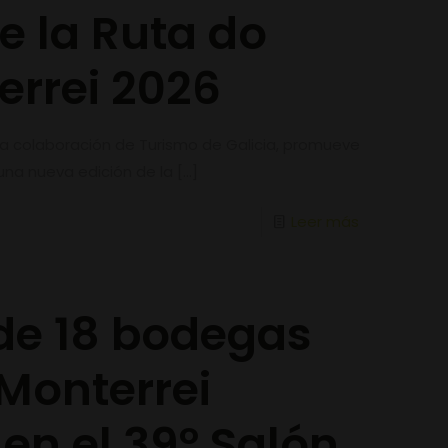
e la Ruta do
errei 2026
 la colaboración de Turismo de Galicia, promueve
una nueva edición de la
[…]
Leer más
 de 18 bodegas
 Monterrei
en el 39º Salón