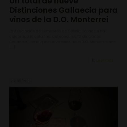
Un total de nueve
Distinciones Gallaecia para
vinos de la D.O. Monterrei
La Asociación de Sumilleres de Galicia Gallaecia ha
celebrado la cata final del concurso “Distinciones
Gallaecia”, en la que nueve vinos de la D.O. Monterrei han
[…]
Leer más
25/08/2019