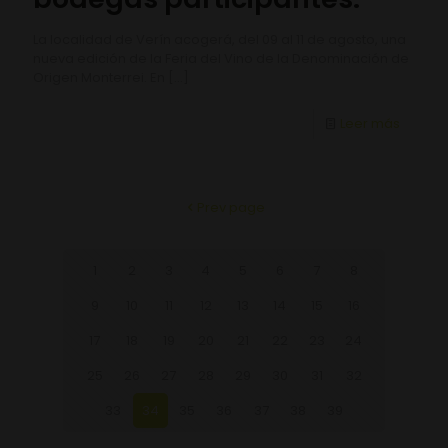
La localidad de Verín acogerá, del 09 al 11 de agosto, una
nueva edición de la Feria del Vino de la Denominación de
Origen Monterrei. En
[…]
Leer más
Prev page
1
2
3
4
5
6
7
8
9
10
11
12
13
14
15
16
17
18
19
20
21
22
23
24
25
26
27
28
29
30
31
32
33
34
35
36
37
38
39