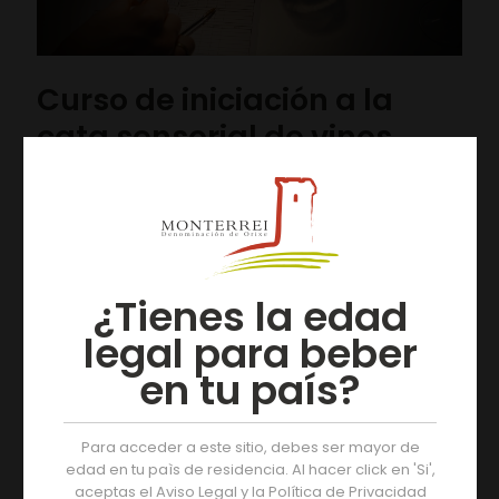
Curso de iniciación a la
cata sensorial de vinos
El C.D.R. Portas Abertas, con la colaboración del C.R.D.O.
Monterrei, organiza entre los días 25 y 27 de agosto un
curso de iniciación a la cata
[…]
Leer más
¿Tienes la edad
legal para beber
12/08/2019
en tu país?
Para acceder a este sitio, debes ser mayor de
edad en tu paìs de residencia. Al hacer click en 'Si',
aceptas el Aviso Legal y la Política de Privacidad