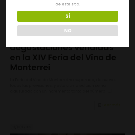
de este sitio.
SÍ
NO
Más de 28.000
degustaciones vendidas
en la XIV Feria del Vino de
Monterrei
La Feria del Vino de Monterrei ha superado, de nuevo,
todas las previsiones, y esta última edición se ha
clausurado con un incremento tanto del número
[…]
Leer más
10/08/2019