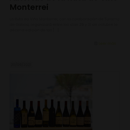
Monterrei
La Ruta do Viño Monterrei, con la colaboración de Turismo
de Galicia, organizará entre los días 29 y 31 de octubre la
décima edición de las
[…]
Leer más
20/09/2021