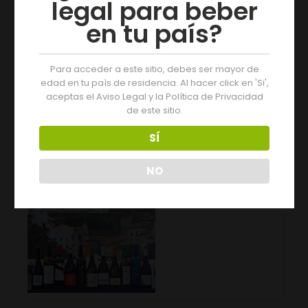
legal para beber
en tu país?
31/08/2021
Para acceder a este sitio, debes ser mayor de
edad en tu paìs de residencia. Al hacer click en 'Si',
aceptas el Aviso Legal y la Política de Privacidad
de este sitio.
SÍ
NO