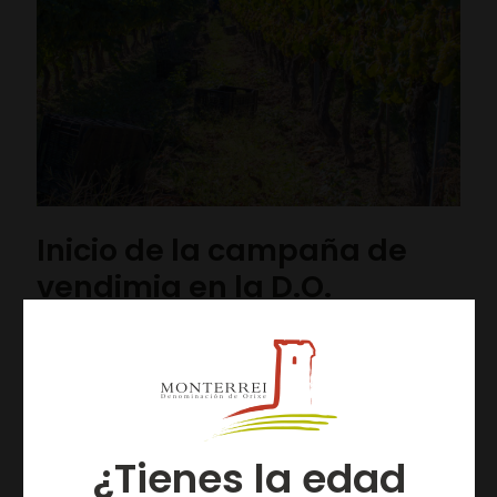
Inicio de la campaña de
vendimia en la D.O.
Monterrei
Mañana lunes 06 de septiembre comienza la campaña
de vendimia en el territorio amparado bajo la
Denominación de Origen Monterrei. La primera bodega
en iniciar las
[…]
¿Tienes la edad
Leer más