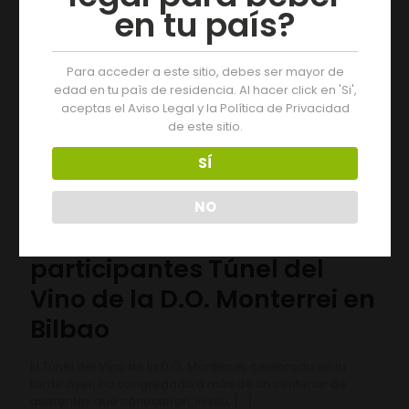
18/06/2019
en tu país?
Para acceder a este sitio, debes ser mayor de
edad en tu paìs de residencia. Al hacer click en 'Si',
aceptas el Aviso Legal y la Política de Privacidad
de este sitio.
SÍ
NO
Más de un centenar de
participantes Túnel del
Vino de la D.O. Monterrei en
Bilbao
El Túnel del Vino de la D.O. Monterrei, celebrado en la
tarde ayer, ha congregado a más de un centenar de
asistentes que conocieron, in situ,
[…]