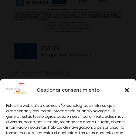
«Prioridade 3. Medida 3.2»
Gestionar consentimiento
Este sitio web utiliza cookies y/o tecnologías similares que
almacenan y recuperan información cuando navegas. En
general, estas tecnologías pueden servir para finalidades muy
diversas, como, por ejemplo, reconocerte como usuario, obtener
información sobre tus hábitos de navegación, o personalizar la
forma en que se muestra el contenido. Los usos concretos que