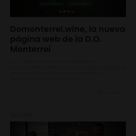
Domonterrei.wine, la nueva
página web de la D.O.
Monterrei
La D.O. Monterrei estrena nueva página web:
www.domonterrei.wine, creada con el objeto actualizar la
imagen de la denominación, convertirse en una
herramienta informativa útil y actual,
[…]
Leer más
12/07/2019