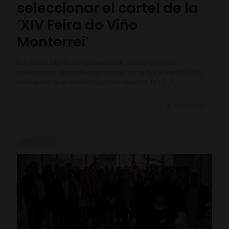
seleccionar el cartel de la
‘XIV Feira do Viño
Monterrei’
El C.R.D.O. Monterrei convoca un concurso para
seleccionar el cartel anunciador de la ‘XIV Feira do Viño
Monterrei’, que tendrá lugar los días 09, 10 y
[…]
Leer más
07/06/2019