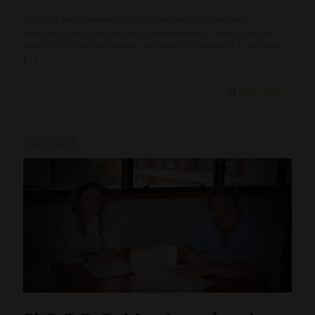
La sede del Consello Regulador ha acogido, esta
mañana, una cata de vinos de Monterrei realizada por la
Asociación de Sumilleres de Galicia Gallaecia. El equipo
[…]
Leer más
04/07/2019