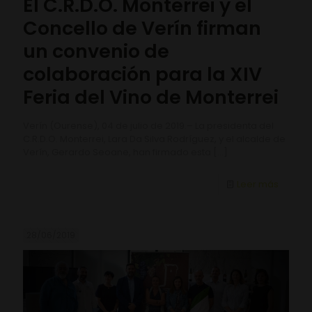
El C.R.D.O. Monterrei y el
Concello de Verín firman
un convenio de
colaboración para la XIV
Feria del Vino de Monterrei
Verín (Ourense), 04 de julio de 2019.– La presidenta del
C.R.D.O. Monterrei, Lara Da Silva Rodríguez, y el alcalde de
Verín, Gerardo Seoane, han firmado esta
[…]
Leer más
28/06/2019