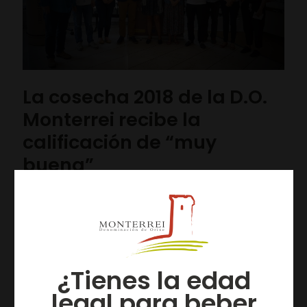
La cosecha 2018 de la D.O.
Monterrei recibe la
calificación de “muy
buena”
Verín (Ourense), 28 de junio de 2019.– Las instalaciones
del Consello Regulador de la Denominación de Origen
Monterrei han acogido, esta mañana, la Cata de
Calificación
[…]
Leer más
¿Tienes la edad
legal para beber