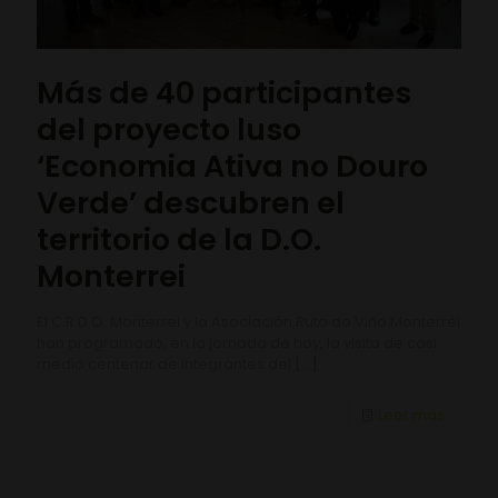
Más de 40 participantes
del proyecto luso
‘Economia Ativa no Douro
Verde’ descubren el
territorio de la D.O.
Monterrei
El C.R.D.O. Monterrei y la Asociación Ruta do Viño Monterrei
han programado, en la jornada de hoy, la visita de casi
medio centenar de integrantes del
[…]
Leer más