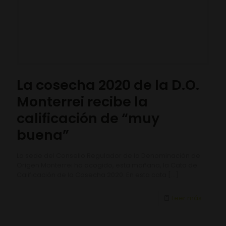
La cosecha 2020 de la D.O.
Monterrei recibe la
calificación de “muy
buena”
La sede del Consello Regulador de la Denominación de
Origen Monterrei ha acogido, esta mañana, la Cata de
Calificación de la Cosecha 2020. En esta cata
[…]
Leer más