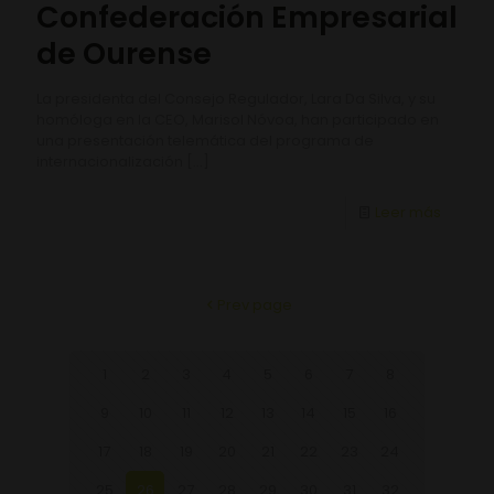
Confederación Empresarial
de Ourense
La presidenta del Consejo Regulador, Lara Da Silva, y su
homóloga en la CEO, Marisol Nóvoa, han participado en
una presentación telemática del programa de
internacionalización
[…]
Leer más
Prev page
1
2
3
4
5
6
7
8
9
10
11
12
13
14
15
16
17
18
19
20
21
22
23
24
25
26
27
28
29
30
31
32