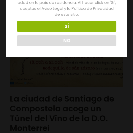
edad en tu paìs de residencia. Al hacer click en 'Si',
aceptas el Aviso Legal y la Política de Privacidad
27/07/2021
de este sitio.
SÍ
NO
La ciudad de Santiago de
Compostela acoge un
Túnel del Vino de la D.O.
Monterrei