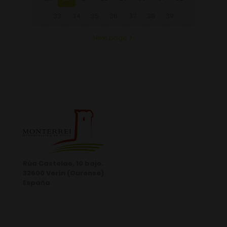
33
34
35
36
37
38
39
Next page
Rúa Castelao, 10 bajo.
32600 Verín (Ourense)
España