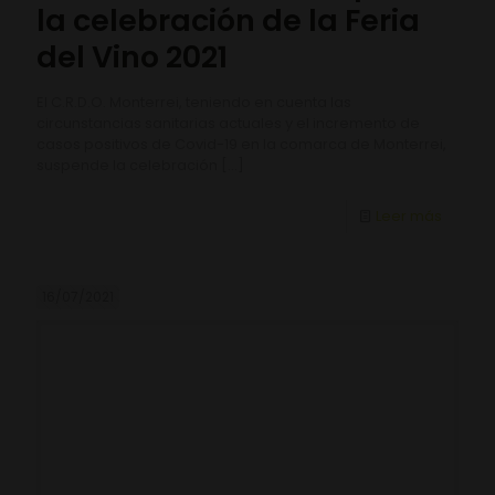
la celebración de la Feria
del Vino 2021
El C.R.D.O. Monterrei, teniendo en cuenta las
circunstancias sanitarias actuales y el incremento de
casos positivos de Covid-19 en la comarca de Monterrei,
suspende la celebración
[…]
Leer más
16/07/2021