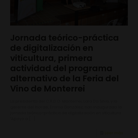
Jornada teórico-práctica
de digitalización en
viticultura, primera
actividad del programa
alternativo de la Feria del
Vino de Monterrei
La presidenta del C.R.D.O. Monterrei, Lara Da Silva, y la
gerente del Inorde, Emma González, han inaugurado la
jornada teórico-práctica de digitalización en viticultura
‘Apoyo a
[…]
Leer más