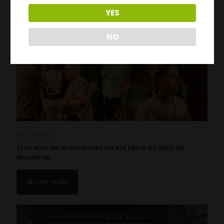
YES
NO
05/08/2026
Tres días de actividades na XIX Feira do Viño de
Monterrei
Leer más