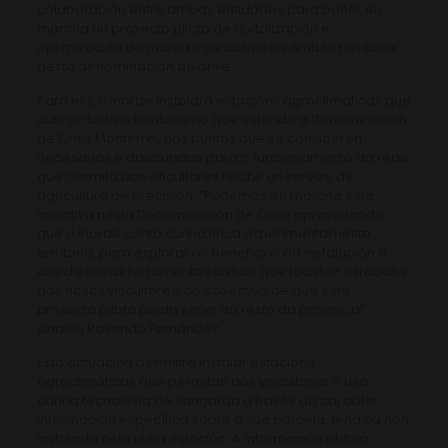
colaboración entre ambas entidades para poñer en
marcha un proxecto piloto de dixitalización e
optimización do manexo de cultivo no ámbito territorial
desta denominación de orixe.
Para elo, o Inorde instalará estacións agroclimáticas que
cubran todo o territorio no que estende a Denominación
de Orixe Monterrei, nos puntos que se consideren
necesarios e adecuados para o funcionamento da rede
que permita aos viticultores recibir un servizo de
agricultura de precisión. “Poñemos en marcha esta
iniciativa nesta Denominación de Orixe aproveitando
que o Inorde conta cunha finca experimental neste
territorio, para explorar os beneficios da instalación e
uso de novas ferramentas dixitais que faciliten o traballo
dos nosos viticultores, co obxectivo de que este
proxecto piloto poida servir ao resto da provincia”,
sinalou Rosendo Fernández.
Esta actuación permitirá instalar estacións
agroclimáticas que permitan aos viticultores o uso
dunha tecnoloxía de vangarda a través da cal obter
información específica sobre a súa parcela, teña ou non
instalada nela unha estación. A información obtida