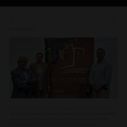
29/06/2023
O presidente do Consello Regulador da Denominación
de Orixe Monterrei, Jonatás Gago García, e o presidente
do Inorde en funcións, Rosendo Fernández, asinaron
hoxe na sede da D.O. en Verín, un convenio de