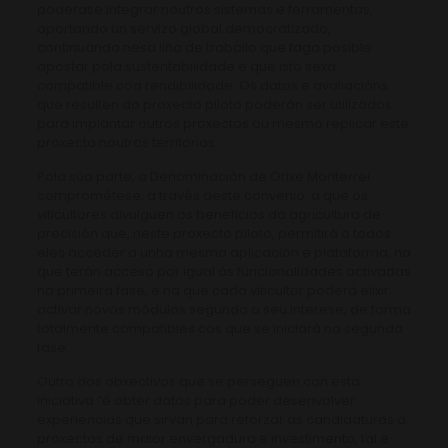
poderase integrar noutros sistemas e ferramentas,
aportando un servizo global democratizado,
continuando nesa liña de traballo que faga posible
apostar pola sustentabilidade e que isto sexa
compatible coa rendibilidade. Os datos e avaliacións
que resulten do proxecto piloto poderán ser utilizados
para implantar outros proxectos ou mesmo replicar este
proxecto noutros territorios.
Pola súa parte, a Denominación de Orixe Monterrei
comprométese, a través deste convenio, a que os
viticultores divulguen os beneficios da agricultura de
precisión que, neste proxecto piloto, permitirá a todos
eles acceder a unha mesma aplicación e plataforma, na
que terán acceso por igual ás funcionalidades activadas
na primeira fase, e na que cada viticultor poderá elixir
activar novos módulos segundo o seu interese, de forma
totalmente compatibles cos que se iniciará na segunda
fase.
Outro dos obxectivos que se perseguen con esta
iniciativa “é obter datos para poder desenvolver
experiencias que sirvan para reforzar as candidaturas a
proxectos de maior envergadura e investimento, tal e