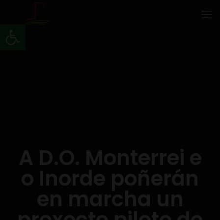
Abrir barra de ferramentas
A D.O. Monterrei e
o Inorde poñerán
en marcha un
proxecto piloto de