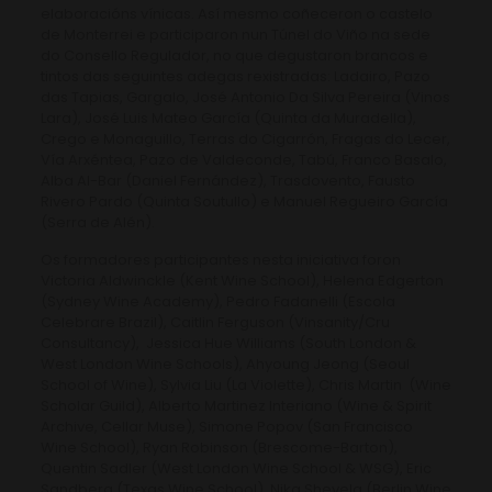
elaboracións vínicas. Así mesmo coñeceron o castelo
de Monterrei e participaron nun Túnel do Viño na sede
do Consello Regulador, no que degustaron brancos e
tintos das seguintes adegas rexistradas: Ladairo, Pazo
das Tapias, Gargalo, José Antonio Da Silva Pereira (Vinos
Lara), José Luis Mateo García (Quinta da Muradella),
Crego e Monaguillo, Terras do Cigarrón, Fragas do Lecer,
Vía Arxéntea, Pazo de Valdeconde, Tabú, Franco Basalo,
Alba Al-Bar (Daniel Fernández), Trasdovento, Fausto
Rivero Pardo (Quinta Soutullo) e Manuel Regueiro García
(Serra de Alén).
Os formadores participantes nesta iniciativa foron
Victoria Aldwinckle (Kent Wine School), Helena Edgerton
(Sydney Wine Academy), Pedro Fadanelli (Escola
Celebrare Brazil), Caitlin Ferguson (Vinsanity/Cru
Consultancy), Jessica Hue Williams (South London &
West London Wine Schools), Ahyoung Jeong (Seoul
School of Wine), Sylvia Liu (La Violette), Chris Martin (Wine
Scholar Guild), Alberto Martinez Interiano (Wine & Spirit
Archive, Cellar Muse), Simone Popov (San Francisco
Wine School), Ryan Robinson (Brescome-Barton),
Quentin Sadler (West London Wine School & WSG), Eric
Sandberg (Texas Wine School), Nika Shevela (Berlin Wine