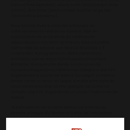
School/Wine Alphabet), Jimmy Smith (West London Wine
School), Rick Fisher (Wine Scholar Guild) e Jorge Vila
(Galicia Wine Academy).
Wine Scholar Guild é unha das entidades de
coñecemento de referencia mundial, líder en
organización de programas de certificación
especializados nos viños de Francia, Italia e España,
cunha rede de escolas que abarca 30 países e 5
continentes. A programación desta experiencia
enolóxica, que se atopa homologada pola propia
entidade, foi impulsada desde a Asociación de
Consellos Reguladores Vitivinícolas Galegos e das II.XX.
Augardentes e Licores de Galicia (Acruaga). A mesma,
tamén conta co apoio do Igape, e inclúe unha visita ás
cinco denominacións de viño galegas, así como ao
consello das II.XX. Augardentes e Licores Tradicionais de
Galicia.
“A participación en accións destas características
permite achegar ata Monterrei á elite de formadores
vitivinícolas internacionais, que mostraron un gran
interese polas nosas variedades e elaboracións,
destacando a súa calidade, así como o traballo