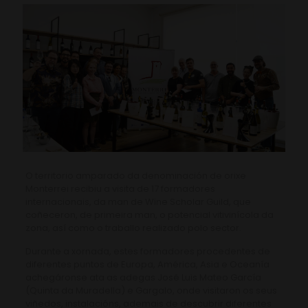
O territorio amparado da denominación de orixe
Monterrei recibiu a visita de 17 formadores
internacionais, da man de Wine Scholar Guild, que
coñeceron, de primeira man, o potencial vitivinícola da
zona, así como o traballo realizado polo sector.
Durante a xornada, estes formadores procedentes de
diferentes puntos de Europa, América, Asia e Oceanía
achegáronse ata as adegas José Luis Mateo García
(Quinta da Muradella) e Gargalo, onde visitaron os seus
viñedos, instalacións, ademais de descubrir diferentes