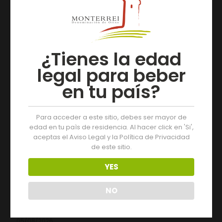
realizado polo sector nos últimos anos”, manifesta o
presidente da entidade, Jonatás Gago García.
¿Tienes la edad
Artículos relacionados
legal para beber
en tu país?
Para acceder a este sitio, debes ser mayor de
edad en tu paìs de residencia. Al hacer click en 'Si',
aceptas el Aviso Legal y la Política de Privacidad
de este sitio.
YES
NO
05/08/2026