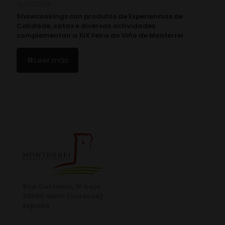
16/07/2026
Showcookings con produtos de Experiencias de
Calidade, catas e diversas actividades
complementan a XIX Feira do Viño de Monterrei
Leer más
Rúa Castelao, 10 bajo.
32600 Verín (Ourense)
España