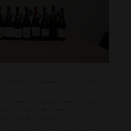
rio da D.O. Monterrei para coñecer, de primeira
me detallado con puntuacións sobre os viños
 orixe; e que permitirá a Monterrei reforzar a súa
os mercados internacionais.
o Cigarrón, Pazo das Tapias, José Luis Mateo