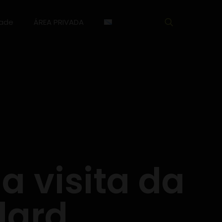
dade
ÁREA PRIVADA
a visita da
lard