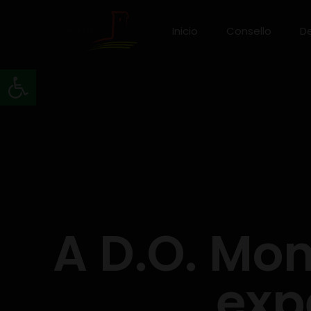
Inicio
Consello
D
Abrir barra de ferramentas
A D.O. Mon
exp