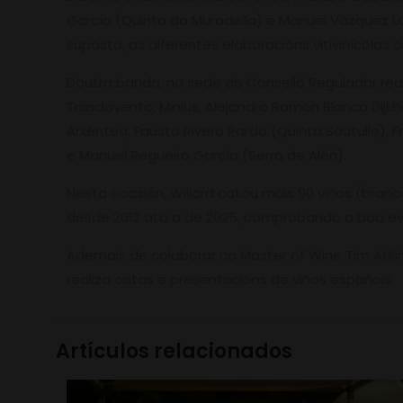
García (Quinta da Muradella) e Manuel Vázquez Lo
suposto, as diferentes elaboracións vitivinícolas
Doutra banda, na sede do Consello Regulador rea
Trasdovento, Minius, Alejandro Ramón Blanco Dijkh
Arxéntea, Fausto Rivero Pardo (Quinta Soutullo), F
e Manuel Regueiro García (Serra de Alén).
Nesta ocasión, Willard catou máis 90 viños (branco
desde 2012 ata a de 2025, comprobando a boa e
Ademais de colaborar co Master of Wine Tim Atkin
realiza catas e presentacións de viños españois.
Artículos relacionados