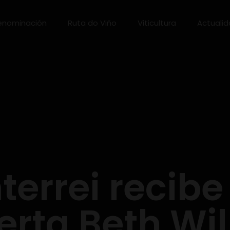
enominación
Ruta do Viño
Viticultura
Actuali
terrei recibe 
erta Beth Wil