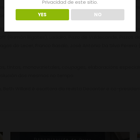
Privacidad de este sitio.
sada. Na visita a estas adegas, e da man dos seus responsab
YES
NO
 coas que contan.
lizouse un Túnel do Viño, que permitiu mostrar o produto 
off (Ramón Bigotes), Ladairo, Pazo de Valdeconde, Pazos del
ragas do Lecer, Franco Basalo, José Antonio Da Silva Pereira 
s, tintos, monovarietales,
coupages,
elaboracións especiais 
volución dos mesmos no tempo.
, Beth Willard é escritora da revista Decanter e co-presid