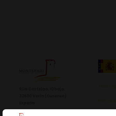
Aviso Leg
Rúa Castelao, 10 bajo.
32600 Verín (Ourense)
Política 
España
Política 