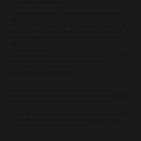
Triay Adegas de Oímbra.
É a sexta ocasión que o C.R.D.O. Monterrei forma parte
desta feira vitivinícola, que o pasado ano contou con
máis de 47.000 visitantes profesionais rexistrados de 135
países e 5.400 expositores. Acudirase ao amparo da
Axencia Galega da Calidade Alimentaria (AGACAL),
xunto coas restantes denominacións vitivinícolas
galegas, e baixo o formato de Túnel de Viño
presentaranse non só os tintos e brancos participantes
senón tamén o territorio vitivinícola, as súas
características edafoclimáticas ou tipoloxía de uvas ou
viños, entre outras cuestións.
“Prowein é unha cita clave no calendario feiral da
denominación, xa que congrega ao sector da
distribución, importación-exportación, Horeca ou retail”,
indica o presidente do C.R.D.O. Monterrei, Manuel
Vázquez Losada. “A nosa participación non só reforza a
imaxe de marca, senón tamén o noso compromiso con
Alemaña, un dos principais mercados internacionais
para os viños de Monterrei”, finaliza.