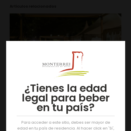
Artículos relacionados
¿Tienes la edad
legal para beber
en tu país?
05/08/2026
Tres días de actividades na XIX Feira do Viño de
Monterrei
Para acceder a este sitio, debes ser mayor de
edad en tu paìs de residencia. Al hacer click en 'Si',