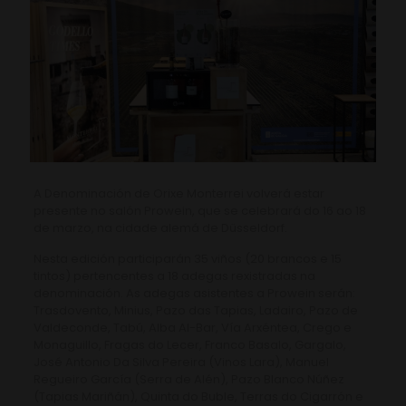
A Denominación de Orixe Monterrei volverá estar
presente no salón Prowein, que se celebrará do 16 ao 18
de marzo, na cidade alemá de Düsseldorf.
Nesta edición participarán 35 viños (20 brancos e 15
tintos) pertencentes a 18 adegas rexistradas na
denominación. As adegas asistentes a Prowein serán:
Trasdovento, Minius, Pazo das Tapias, Ladairo, Pazo de
Valdeconde, Tabú, Alba Al-Bar, Vía Arxéntea, Crego e
Monaguillo, Fragas do Lecer, Franco Basalo, Gargalo,
José Antonio Da Silva Pereira (Vinos Lara), Manuel
Regueiro García (Serra de Alén), Pazo Blanco Núñez
(Tapias Mariñán), Quinta do Buble, Terras do Cigarrón e