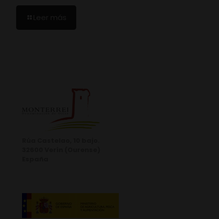
Leer más
Rúa Castelao, 10 bajo.
32600 Verín (Ourense)
España