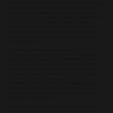
Dentro deste túnel participaron as adegas: Ladairo, Pazo
das Tapias, Gargalo, Castro de Lobarzán, José Luis
Gómez Ibáñez (Valderello), Crego e Monaguillo, Terras
do Cigarrón, Triay, Pazo Blanco Núñez (Tapias Mariñán),
Fragas do Lecer, Vía Arxéntea, Abeledos, Pazo de
Valdeconde, Tabú, Alba Al-Bar (Daniel Fernández),
Fausto Rivero (Quinta Soutullo), Manuel Vázquez Losada,
Alejandro Ramón Blanco Dijkhoff (Ramón Bigotes) e
Terra de Godello.
O evento foi un éxito tanto pola asistencia de
profesionais do sector como pola incrible acollida dos
viños, segundo trasladaron os participantes no mesmo.
Ademais, serviu de escaparate para a presentación do
“Ruta Viño do Verán D.O. Monterrei” na que participan
seis locais: Mercader, La Marítima, La Ferrera, Bodega
Biosca, Vinostrum e Travieso, que contarán con
diferentes accións como catas ou maridaxes, na que
brillarán “Godellos” e “Mencías” de Monterrei,
demostrando que son o perfecto complemento para a
gastronomía mediterránea.
Durante a presentación o xerente da Denominación de
Orixe Monterrei, Gonzalo Losada, remarcou que “os