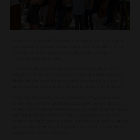
A Denominación de Orixe Monterrei triunfa en Valencia
coa presentación da nova anada dos seus viños. A cita
permitiu afianzar a aposta da denominación polo
mercado mediterráneo.
Nesta iniciativa presentáronse un total 34 viños de 19
adegas, das 29 que conforman esta denominación. A
cita tivo lugar en Mercador, un dos locais de moda na
cidade levantado nunha antiga tonelería do século XIX.
A D.O. Monterrei ofreceu un túnel do viño para que os
asistentes a esta iniciativa descubrisen non só as súas
variedades máis representativas, Godello, en brancos e
Mencía, en tintos, senón tamén
coupages
con outras
variedades autóctonas como Treixadura e Dona Branca,
no caso dos brancos, e Araúxa, Sousón ou Caíño Tinto
nas elaboracións de tintos.