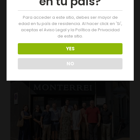
en tu país?
Para acceder a este sitio, debes ser mayor de
edad en tu paìs de residencia. Al hacer click en 'Si',
05/08/2026
aceptas el Aviso Legal y la Política de Privacidad
Tres días de actividades na XIX Feira do Viño de
de este sitio.
Monterrei
YES
Leer más
NO